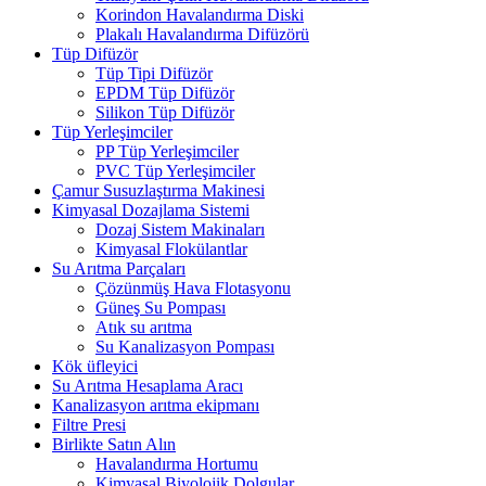
Korindon Havalandırma Diski
Plakalı Havalandırma Difüzörü
Tüp Difüzör
Tüp Tipi Difüzör
EPDM Tüp Difüzör
Silikon Tüp Difüzör
Tüp Yerleşimciler
PP Tüp Yerleşimciler
PVC Tüp Yerleşimciler
Çamur Susuzlaştırma Makinesi
Kimyasal Dozajlama Sistemi
Dozaj Sistem Makinaları
Kimyasal Flokülantlar
Su Arıtma Parçaları
Çözünmüş Hava Flotasyonu
Güneş Su Pompası
Atık su arıtma
Su Kanalizasyon Pompası
Kök üfleyici
Su Arıtma Hesaplama Aracı
Kanalizasyon arıtma ekipmanı
Filtre Presi
Birlikte Satın Alın
Havalandırma Hortumu
Kimyasal Biyolojik Dolgular