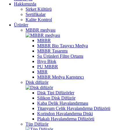
Hakkımızda
Şirket Kültürü
Sertifikalar
Kalite Kontrol
Ürünler
MBBR medyası
MBBR
MBBR Bio Taşıyıcı Medya
MBBR Tasarımı
Su Ürünleri Filtre Ortamı
Biyo Blok
PU MBBR
MBR
MBBR Medya Karıştırıcı
Disk difüzör
Disk Tipi Difüzörler
Silikon Disk Difüzör
Kaba Delik Havalandırması
Titanyum Çelik Havalandırma Difüzörü
Korindon Havalandırma Diski
Plakalı Havalandırma Difüzörü
Tüp Difüzör