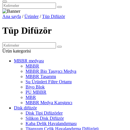
Ana sayfa
/
Ürünler
/
Tüp Difüzör
Tüp Difüzör
Ürün kategorisi
MBBR medyası
MBBR
MBBR Bio Taşıyıcı Medya
MBBR Tasarımı
Su Ürünleri Filtre Ortamı
Biyo Blok
PU MBBR
MBR
MBBR Medya Karıştırıcı
Disk difüzör
Disk Tipi Difüzörler
Silikon Disk Difüzör
Kaba Delik Havalandırması
Titanyum Çelik Havalandırma Difüzörü