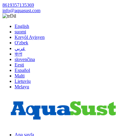
8619357135369
info@aquasust.com
Dil
English
suomi
Kreyòl Ayisyen
O'zbek
عربي
বাংলা
slovenčina
Eesti
Español
Malti
Lietuvių
Melayu
Ana sayfa