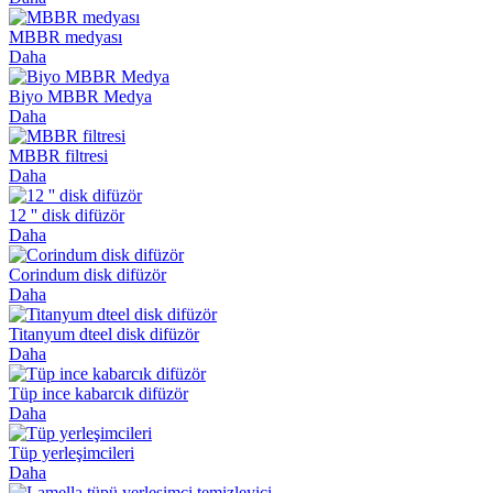
MBBR medyası
Daha
Biyo MBBR Medya
Daha
MBBR filtresi
Daha
12 '' disk difüzör
Daha
Corindum disk difüzör
Daha
Titanyum dteel disk difüzör
Daha
Tüp ince kabarcık difüzör
Daha
Tüp yerleşimcileri
Daha