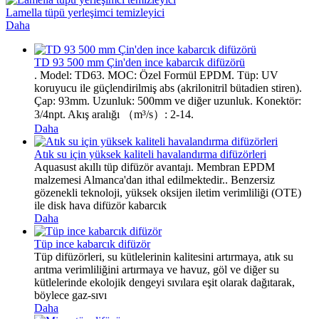
Lamella tüpü yerleşimci temizleyici
Daha
TD 93 500 mm Çin'den ince kabarcık difüzörü
. Model: TD63. MOC: Özel Formül EPDM. Tüp: UV
koruyucu ile güçlendirilmiş abs (akrilonitril bütadien stiren).
Çap: 93mm. Uzunluk: 500mm ve diğer uzunluk. Konektör:
3/4npt. Akış aralığı （m³/s）: 2-14.
Daha
Atık su için yüksek kaliteli havalandırma difüzörleri
Aquasust akıllı tüp difüzör avantajı. Membran EPDM
malzemesi Almanca'dan ithal edilmektedir.. Benzersiz
gözenekli teknoloji, yüksek oksijen iletim verimliliği (OTE)
ile disk hava difüzör kabarcık
Daha
Tüp ince kabarcık difüzör
Tüp difüzörleri, su kütlelerinin kalitesini artırmaya, atık su
arıtma verimliliğini artırmaya ve havuz, göl ve diğer su
kütlelerinde ekolojik dengeyi sıvılara eşit olarak dağıtarak,
böylece gaz-sıvı
Daha