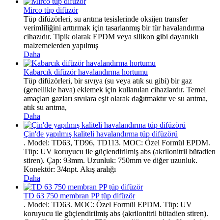
Mirco tüp difüzör
Tüp difüzörleri, su arıtma tesislerinde oksijen transfer
verimliliğini arttırmak için tasarlanmış bir tür havalandırma
cihazıdır. Tipik olarak EPDM veya silikon gibi dayanıklı
malzemelerden yapılmış
Daha
Kabarcık difüzör havalandırma hortumu
Tüp difüzörleri, bir sıvıya (su veya atık su gibi) bir gaz
(genellikle hava) eklemek için kullanılan cihazlardır. Temel
amaçları gazları sıvılara eşit olarak dağıtmaktır ve su arıtma,
atık su arıtma,
Daha
Çin'de yapılmış kaliteli havalandırma tüp difüzörü
. Model: TD63, TD96, TD113. MOC: Özel Formül EPDM.
Tüp: UV koruyucu ile güçlendirilmiş abs (akrilonitril bütadien
stiren). Çap: 93mm. Uzunluk: 750mm ve diğer uzunluk.
Konektör: 3/4npt. Akış aralığı
Daha
TD 63 750 membran PP tüp difüzör
. Model: TD63. MOC: Özel Formül EPDM. Tüp: UV
koruyucu ile güçlendirilmiş abs (akrilonitril bütadien stiren).