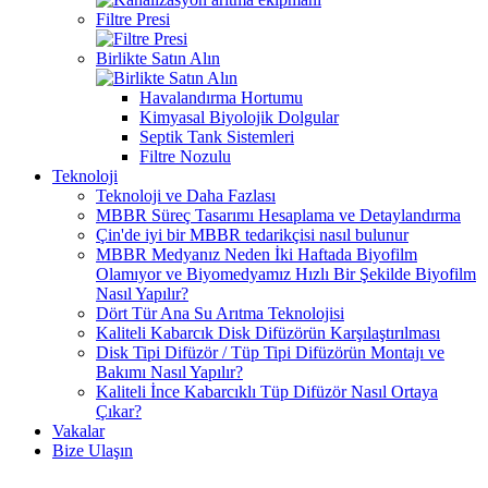
Filtre Presi
Birlikte Satın Alın
Havalandırma Hortumu
Kimyasal Biyolojik Dolgular
Septik Tank Sistemleri
Filtre Nozulu
Teknoloji
Teknoloji ve Daha Fazlası
MBBR Süreç Tasarımı Hesaplama ve Detaylandırma
Çin'de iyi bir MBBR tedarikçisi nasıl bulunur
MBBR Medyanız Neden İki Haftada Biyofilm
Olamıyor ve Biyomedyamız Hızlı Bir Şekilde Biyofilm
Nasıl Yapılır?
Dört Tür Ana Su Arıtma Teknolojisi
Kaliteli Kabarcık Disk Difüzörün Karşılaştırılması
Disk Tipi Difüzör / Tüp Tipi Difüzörün Montajı ve
Bakımı Nasıl Yapılır?
Kaliteli İnce Kabarcıklı Tüp Difüzör Nasıl Ortaya
Çıkar?
Vakalar
Bize Ulaşın