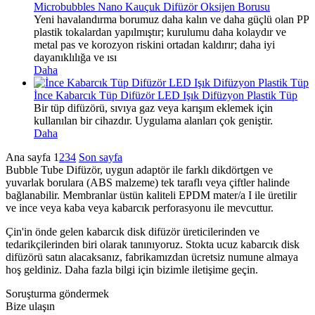
Microbubbles Nano Kauçuk Difüzör Oksijen Borusu
Yeni havalandırma borumuz daha kalın ve daha güçlü olan PP
plastik tokalardan yapılmıştır; kurulumu daha kolaydır ve
metal pas ve korozyon riskini ortadan kaldırır; daha iyi
dayanıklılığa ve ısı
Daha
İnce Kabarcık Tüp Difüzör LED Işık Difüzyon Plastik Tüp
Bir tüp difüzörü, sıvıya gaz veya karışım eklemek için
kullanılan bir cihazdır. Uygulama alanları çok geniştir.
Daha
Ana sayfa
1
2
3
4
Son sayfa
Bubble Tube Difüzör, uygun adaptör ile farklı dikdörtgen ve
yuvarlak borulara (ABS malzeme) tek taraflı veya çiftler halinde
bağlanabilir. Membranlar üstün kaliteli EPDM mater/a I ile üretilir
ve ince veya kaba veya kabarcık perforasyonu ile mevcuttur.
Çin'in önde gelen kabarcık disk difüzör üreticilerinden ve
tedarikçilerinden biri olarak tanınıyoruz. Stokta ucuz kabarcık disk
difüzörü satın alacaksanız, fabrikamızdan ücretsiz numune almaya
hoş geldiniz. Daha fazla bilgi için bizimle iletişime geçin.
Soruşturma göndermek
Bize ulaşın