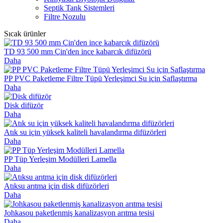
Septik Tank Sistemleri
Filtre Nozulu
Sıcak ürünler
TD 93 500 mm Çin'den ince kabarcık difüzörü
Daha
PP PVC Paketleme Filtre Tüpü Yerleşimci Su için Saflaştırma
Daha
Disk difüzör
Daha
Atık su için yüksek kaliteli havalandırma difüzörleri
Daha
PP Tüp Yerleşim Modülleri Lamella
Daha
Atıksu arıtma için disk difüzörleri
Daha
Johkasou paketlenmiş kanalizasyon arıtma tesisi
Daha