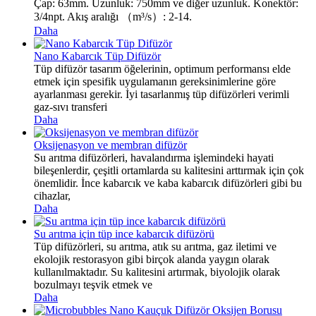
Çap: 63mm. Uzunluk: 750mm ve diğer uzunluk. Konektör:
3/4npt. Akış aralığı （m³/s）: 2-14.
Daha
Nano Kabarcık Tüp Difüzör
Tüp difüzör tasarım öğelerinin, optimum performansı elde
etmek için spesifik uygulamanın gereksinimlerine göre
ayarlanması gerekir. İyi tasarlanmış tüp difüzörleri verimli
gaz-sıvı transferi
Daha
Oksijenasyon ve membran difüzör
Su arıtma difüzörleri, havalandırma işlemindeki hayati
bileşenlerdir, çeşitli ortamlarda su kalitesini arttırmak için çok
önemlidir. İnce kabarcık ve kaba kabarcık difüzörleri gibi bu
cihazlar,
Daha
Su arıtma için tüp ince kabarcık difüzörü
Tüp difüzörleri, su arıtma, atık su arıtma, gaz iletimi ve
ekolojik restorasyon gibi birçok alanda yaygın olarak
kullanılmaktadır. Su kalitesini artırmak, biyolojik olarak
bozulmayı teşvik etmek ve
Daha