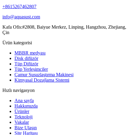
+8615267462807
info@aquasust.com
Kafa Ofis:#2808, Baiyue Merkez, Linping, Hangzhou, Zhejiang,
Çin
Ürün kategorisi
MBBR medyası
Disk difüzör
Tüp Difüzör
Tüp Yerleşimciler
Çamur Susuzlaştırma Makinesi
Kimyasal Dozajlama Sistemi
Hızlı navigasyon
Ana sayfa
Hakkımızda
Ürünler
Teknoloji
Vakalar
Bize Ulaşın
Site Haritası